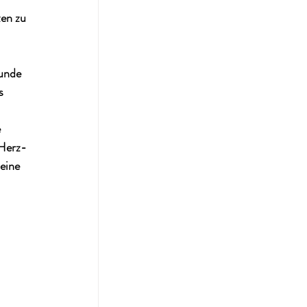
en zu 
unde 
s 
 
 Herz-
eine 