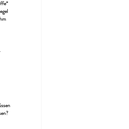
ffe“ 
egel 
ehm 
 
üssen 
sen? 