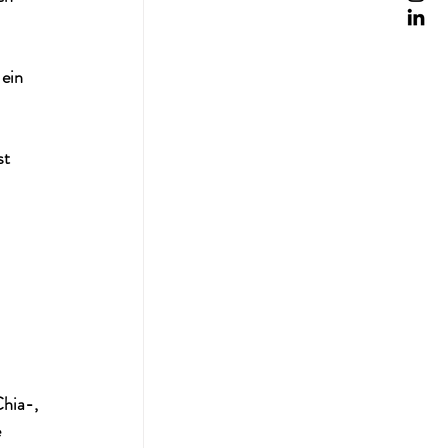
ein 
st 
 
hia-, 
 