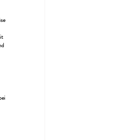
se 
t 
nd 
ei 