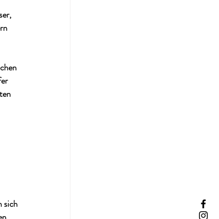
er, 
rn 
ichen 
er 
ten 
 sich 
en 