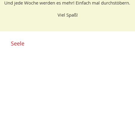
Und jede Woche werden es mehr! Einfach mal durchstöbern.
Viel Spaß!
Seele