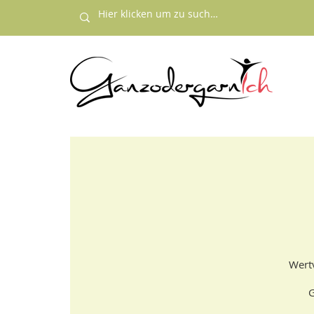
Wertv
G