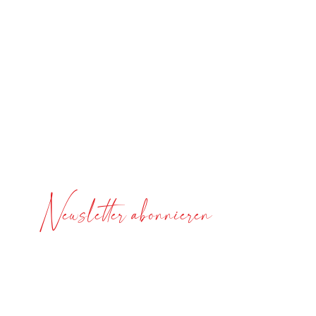
Newsletter abonnieren
Nichts verpassen!
Jeden Sonntag gibts tolle Rezepte und News zur
ganzheitlichen Gesundheit gratis in Dein
Postfach.