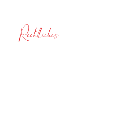
Blog
Rechtliches
Impressum
Datenschutzerklärung
AGB
Versandinformationen
Widerrufsbelehrung
Bezahlmethoden