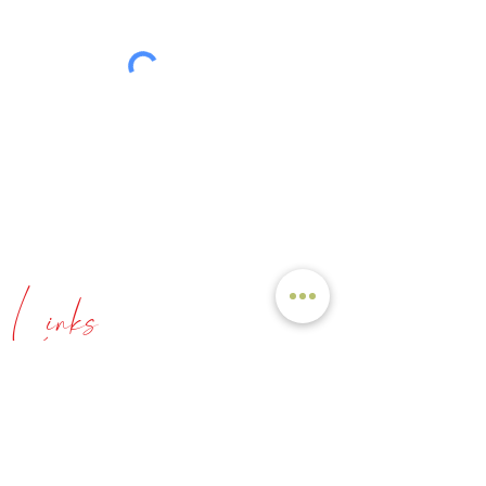
Kenntnis genommen.
Datenschutzerklärung lesen.
Absenden
Tel: +49 171 79 70 349
E-mail: info@ganzodergarnich.de
Links
Über mich
Meine Angebote
Blog