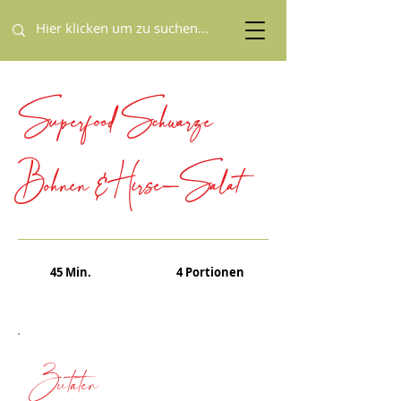
Superfood Schwarze
Bohnen & Hirse-Salat
45 Min.
4 Portionen
Zutaten