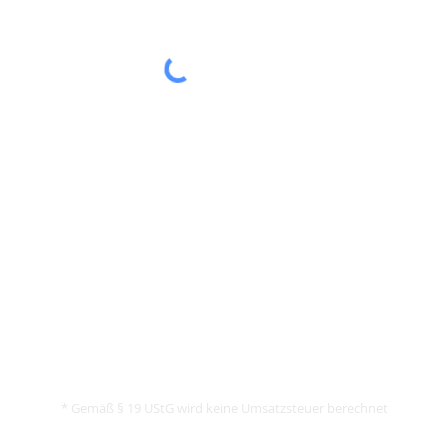
Kenntnis genommen.
Datenschutzerklärung
lesen.
Absenden
E-mail: info@ganzodergarnich.de
Tel: +49 171 79 70 349
* Gemäß § 19 UStG wird keine Umsatzsteuer berechnet