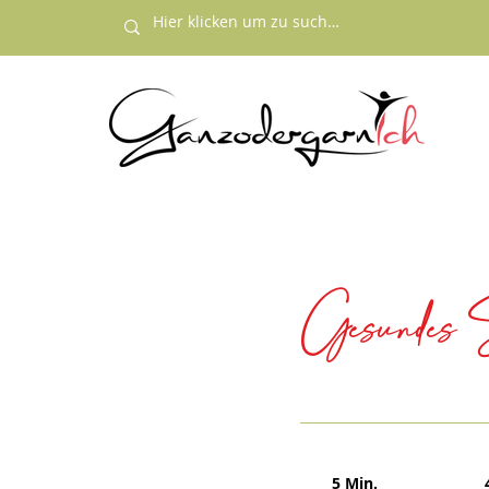
Gesundes St
5 Min.