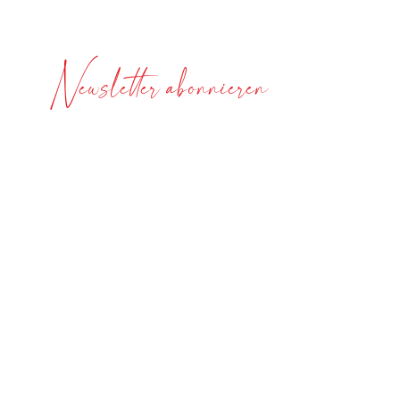
Newsletter abonnieren
Nichts verpassen!
Jeden Sonntag gibts tolle Rezepte und News zur
ganzheitlichen Gesundheit gratis in Dein
Postfach.
Gleich anmelden!
Ich habe die Datenschutzerklärung zur
Kenntnis genommen.
Datenschutzerklärung lesen.