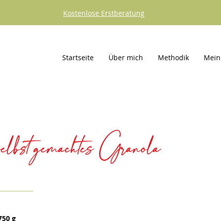
Kostenlose Erstberatung
Startseite
Über mich
Methodik
Mein
elbst gemachtes Granola
750 g