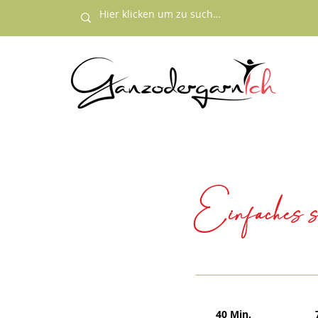
Einfaches s
40 Min.