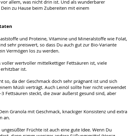
 vor allem, was nicht drin ist. Und als wunderbarer
lt Dein zu Hause beim Zubereiten mit einem
utaten
laststoffe und Proteine, Vitamine und Mineralstoffe wie Folat,
nd sehr preiswert, so dass Du auch gut zur Bio-Variante
 ein Vermögen los zu werden.
oller wertvoller mittelkettiger Fettsäuren ist, viele
erhitzbar ist.
cht so, da der Geschmack doch sehr prägnant ist und sich
einem Müsli verträgt. Auch Leinöl sollte hier nicht verwendet
3 Fettsäuren steckt, die zwar äußerst gesund sind, aber
ein Granola mit Geschmack, knackiger Konsistenz und extra
en an.
r, ungesüßter Früchte ist auch eine gute Idee. Wenn Du
dest, dann nimm weniger andere Süßungsmittel (Honig,