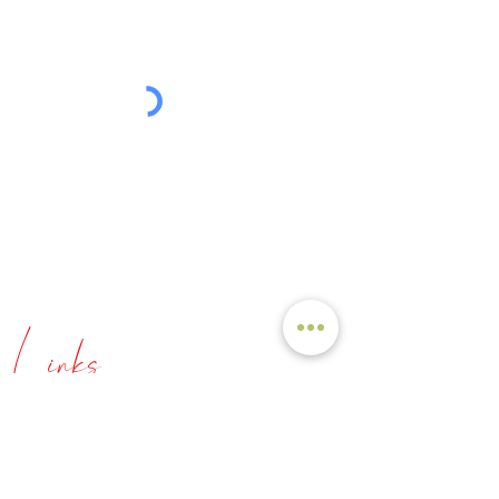
Ich habe die Datenschutzerklärung zur
Kenntnis genommen.
Datenschutzerklärung lesen.
Absenden
Tel: +49 171 79 70 349
E-mail: info@ganzodergarnich.de
Links
Über mich
Meine Angebote