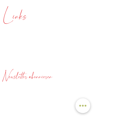
Links
Über mich
Meine Angebote
Blog
Newsletter abonnieren
Nichts verpassen!
Jeden Sonntag gibts tolle Rezepte und News zur
ganzheitlichen Gesundheit gratis in Dein Postfach.
Gleich anmelden!