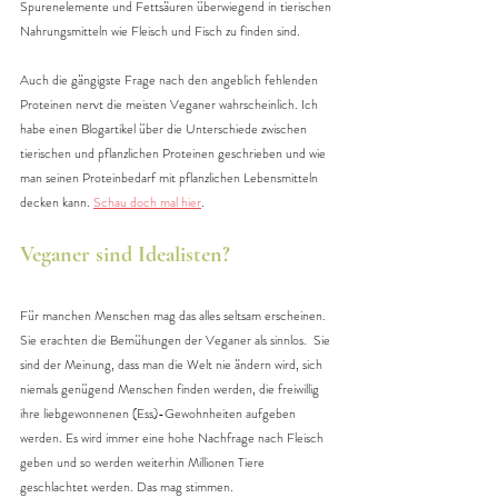
Spurenelemente und Fettsäuren überwiegend in tierischen 
Nahrungsmitteln wie Fleisch und Fisch zu finden sind.
Auch die gängigste Frage nach den angeblich fehlenden 
Proteinen nervt die meisten Veganer wahrscheinlich. Ich 
habe einen Blogartikel über die Unterschiede zwischen 
tierischen und pflanzlichen Proteinen geschrieben und wie 
man seinen Proteinbedarf mit pflanzlichen Lebensmitteln 
decken kann. 
Schau doch mal hier
.
Veganer sind Idealisten?
Für manchen Menschen mag das alles seltsam erscheinen. 
Sie erachten die Bemühungen der Veganer als sinnlos.  Sie 
sind der Meinung, dass man die Welt nie ändern wird, sich 
niemals genügend Menschen finden werden, die freiwillig 
ihre liebgewonnenen (Ess)-Gewohnheiten aufgeben 
werden. Es wird immer eine hohe Nachfrage nach Fleisch 
geben und so werden weiterhin Millionen Tiere 
geschlachtet werden. Das mag stimmen.