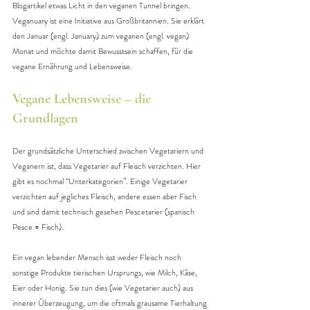
Blogartikel etwas Licht in den veganen Tunnel bringen. 
Veganuary ist eine Initiative aus Großbritannien. Sie erklärt 
den Januar (engl. January) zum veganen (engl. vegan) 
Monat und möchte damit Bewusstsein schaffen, für die 
vegane Ernährung und Lebensweise.
Vegane Lebensweise – die 
Grundlagen
Der grundsätzliche Unterschied zwischen Vegetariern und 
Veganern ist, dass Vegetarier auf Fleisch verzichten. Hier 
gibt es nochmal “Unterkategorien”. Einige Vegetarier 
verzichten auf jegliches Fleisch, andere essen aber Fisch 
und sind damit technisch gesehen Pescetarier (spanisch 
Pesce = Fisch).
Ein vegan lebender Mensch isst weder Fleisch noch 
sonstige Produkte tierischen Ursprungs, wie Milch, Käse, 
Eier oder Honig. Sie tun dies (wie Vegetarier auch) aus 
innerer Überzeugung, um die oftmals grausame Tierhaltung 