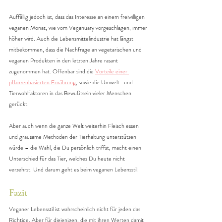
Auffällig jedoch ist, dass das Interesse an einem freiwilligen 
veganen Monat, wie vom Veganuary vorgeschlagen, immer 
höher wird. Auch die Lebensmittelindustrie hat längst 
mitbekommen, dass die Nachfrage an vegetarischen und 
veganen Produkten in den letzten Jahre rasant 
zugenommen hat. Offenbar sind die 
V
orteile einer 
pflanzenbasierten Ernährung
, sowie die Umwelt- und 
Tierwohlfaktoren in das Bewußtsein vieler Menschen 
gerückt.
Aber auch wenn die ganze Welt weiterhin Fleisch essen 
und grausame Methoden der Tierhaltung unterstützen 
würde – die Wahl, die Du persönlich triffst, macht einen 
Unterschied für das Tier, welches Du heute nicht 
verzehrst. Und darum geht es beim veganen Lebensstil.
Fazit
Veganer Lebensstil ist wahrscheinlich nicht für jeden das 
Richtige. Aber für diejenigen, die mit ihren Werten damit 