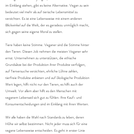
im Einklang stehen, gibt es keine Alternative. Vegan zu sein 
bedeutet viel mehr als auf tierische Lebensmittel zu 
verzichten. Es ist eine Lebensweise mit einem anderen 
Blickwinkel auf die Welt, der es geradezu unmöglich macht, 
sich gegen seine eigene Moral zu stellen.
Tiere haben keine Stimme. Veganer sind die Stimme hinter 
den Tieren. Diesen Job nehmen die meisten Veganer sehr 
ernst. Unternehmen zu unterstützen, die ethische 
Grundsätze bei der Produktion ihrer Produkte verfolgen, 
auf Tierversuche verzichten, ehrliche Löhne zahlen, 
tierfreie Produkte anbieten und auf ökologische Produktion 
Wert legen, hilft nicht nur den Tieren, es hilft auch der 
Umwelt. Vor allem aber hilft es den Menschen mit 
veganem Lebensstil sich gut zu fühlen. Ihre Kauf- und 
Konsumentscheidungen sind im Einklang mit ihren Werten.
Wir alle haben die Wahl nach Standards zu leben, deren 
Höhe wir selbst bestimmen. Nicht jeder muss sich für eine 
vegane Lebensweise entscheiden. Es geht in erster Linie 