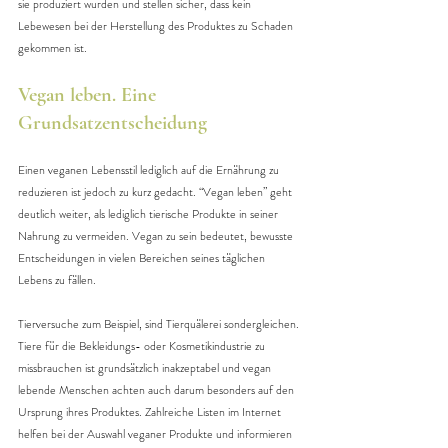
sie produziert wurden und stellen sicher, dass kein 
Lebewesen bei der Herstellung des Produktes zu Schaden 
gekommen ist.
Vegan leben. Eine 
Grundsatzentscheidung
Einen veganen Lebensstil lediglich auf die Ernährung zu 
reduzieren ist jedoch zu kurz gedacht. “Vegan leben” geht 
deutlich weiter, als lediglich tierische Produkte in seiner 
Nahrung zu vermeiden. Vegan zu sein bedeutet, bewusste 
Entscheidungen in vielen Bereichen seines täglichen 
Lebens zu fällen.
Tierversuche zum Beispiel, sind Tierquälerei sondergleichen. 
Tiere für die Bekleidungs- oder Kosmetikindustrie zu 
missbrauchen ist grundsätzlich inakzeptabel und vegan 
lebende Menschen achten auch darum besonders auf den 
Ursprung ihres Produktes. Zahlreiche Listen im Internet 
helfen bei der Auswahl veganer Produkte und informieren 