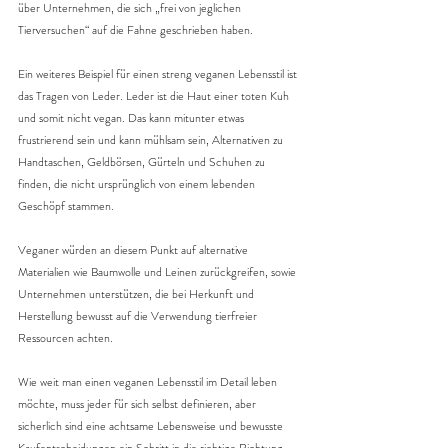
über Unternehmen, die sich „frei von jeglichen 
Tierversuchen“ auf die Fahne geschrieben haben.
Ein weiteres Beispiel für einen streng veganen Lebensstil ist 
das Tragen von Leder. Leder ist die Haut einer toten Kuh 
und somit nicht vegan. Das kann mitunter etwas 
frustrierend sein und kann mühlsam sein, Alternativen zu 
Handtaschen, Geldbörsen, Gürteln und Schuhen zu 
finden, die nicht ursprünglich von einem lebenden 
Geschöpf stammen.
Veganer würden an diesem Punkt auf alternative 
Materialien wie Baumwolle und Leinen zurückgreifen, sowie 
Unternehmen unterstützen, die bei Herkunft und 
Herstellung bewusst auf die Verwendung tierfreier 
Ressourcen achten.
Wie weit man einen veganen Lebensstil im Detail leben 
möchte, muss jeder für sich selbst definieren, aber 
sicherlich sind eine achtsame Lebensweise und bewusste 