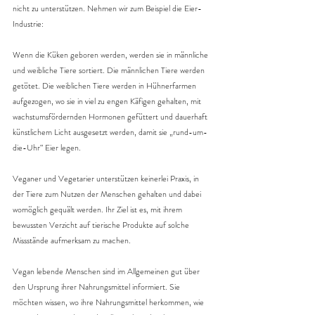
nicht zu unterstützen. Nehmen wir zum Beispiel die Eier-
Industrie:
Wenn die Küken geboren werden, werden sie in männliche 
und weibliche Tiere sortiert. Die männlichen Tiere werden 
getötet. Die weiblichen Tiere werden in Hühnerfarmen 
aufgezogen, wo sie in viel zu engen Käfigen gehalten, mit 
wachstumsfördernden Hormonen gefüttert und dauerhaft 
künstlichem Licht ausgesetzt werden, damit sie „rund-um-
die-Uhr“ Eier legen.
Veganer und Vegetarier unterstützen keinerlei Praxis, in 
der Tiere zum Nutzen der Menschen gehalten und dabei 
womöglich gequält werden. Ihr Ziel ist es, mit ihrem 
bewussten Verzicht auf tierische Produkte auf solche 
Missstände aufmerksam zu machen.
Vegan lebende Menschen sind im Allgemeinen gut über 
den Ursprung ihrer Nahrungsmittel informiert. Sie 
möchten wissen, wo ihre Nahrungsmittel herkommen, wie 