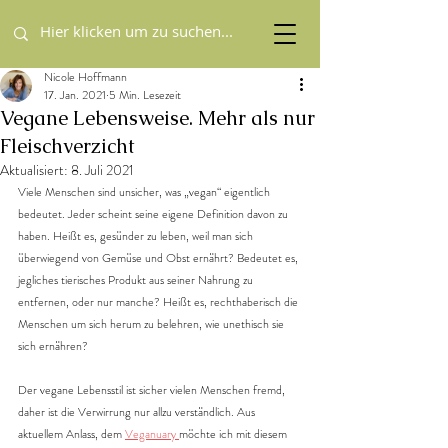
Nicole Hoffmann
17. Jan. 2021
5 Min. Lesezeit
Vegane Lebensweise. Mehr als nur
Fleischverzicht
Aktualisiert:
8. Juli 2021
Viele Menschen sind unsicher, was „vegan“ eigentlich 
bedeutet. Jeder scheint seine eigene Definition davon zu 
haben. Heißt es, gesünder zu leben, weil man sich 
überwiegend von Gemüse und Obst ernährt? Bedeutet es, 
jegliches tierisches Produkt aus seiner Nahrung zu 
entfernen, oder nur manche? Heißt es, rechthaberisch die 
Menschen um sich herum zu belehren, wie unethisch sie 
sich ernähren?
Der vegane Lebensstil ist sicher vielen Menschen fremd, 
daher ist die Verwirrung nur allzu verständlich. Aus 
aktuellem Anlass, dem 
V
eganuary
möchte ich mit diesem 