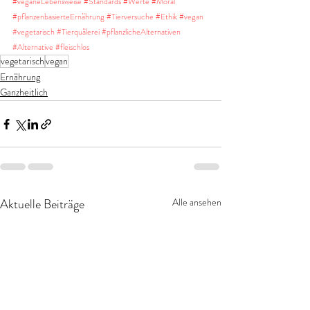
#veganeLebensweise
#Standards
#Werte
#Moral
#pflanzenbasierteErnährung
#Tierversuche
#Ethik
#vegan
#vegetarisch
#Tierquälerei
#pflanzlicheAlternativen
#Alternative
#fleischlos
vegetarisch
vegan
Ernährung
Ganzheitlich
Aktuelle Beiträge
Alle ansehen