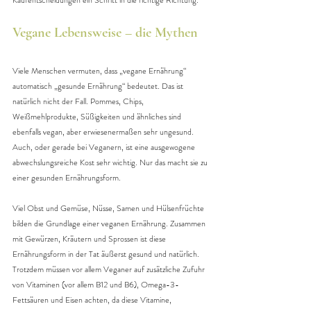
Kaufentscheidungen ein Schritt in die richtige Richtung.
Vegane Lebensweise – die Mythen
Viele Menschen vermuten, dass „vegane Ernährung“ 
automatisch „gesunde Ernährung“ bedeutet. Das ist 
natürlich nicht der Fall. Pommes, Chips, 
Weißmehlprodukte, Süßigkeiten und ähnliches sind 
ebenfalls vegan, aber erwiesenermaßen sehr ungesund. 
Auch, oder gerade bei Veganern, ist eine ausgewogene 
abwechslungsreiche Kost sehr wichtig. Nur das macht sie zu 
einer gesunden Ernährungsform.
Viel Obst und Gemüse, Nüsse, Samen und Hülsenfrüchte 
bilden die Grundlage einer veganen Ernährung. Zusammen 
mit Gewürzen, Kräutern und Sprossen ist diese 
Ernährungsform in der Tat äußerst gesund und natürlich. 
Trotzdem müssen vor allem Veganer auf zusätzliche Zufuhr 
von Vitaminen (vor allem B12 und B6), Omega-3-
Fettsäuren und Eisen achten, da diese Vitamine, 