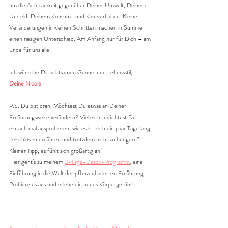
um die Achtsamkeit gegenüber Deiner Umwelt, Deinem 
Umfeld, Deinem Konsum- und Kaufverhalten. Kleine 
Veränderungen in kleinen Schritten machen in Summe 
einen riesigen Unterschied. Am Anfang nur für Dich – am 
Ende für uns alle.
Ich wünsche Dir achtsamen Genuss und Lebensstil,
Deine Nicole
P.S. Du bist dran. Möchtest Du etwas an Deiner 
Ernährungsweise verändern? Vielleicht möchtest Du 
einfach mal ausprobieren, wie es ist, sich ein paar Tage lang 
fleischlos zu ernähren und trotzdem nicht zu hungern? 
Kleiner Tipp, es fühlt sich großartig an!
Hier geht’s zu meinem
3-Tage-Detox-Programm
,
 eine 
Einführung in die Welt der pflanzenbasierten Ernährung. 
Probiere es aus und erlebe ein neues Körpergefühl!