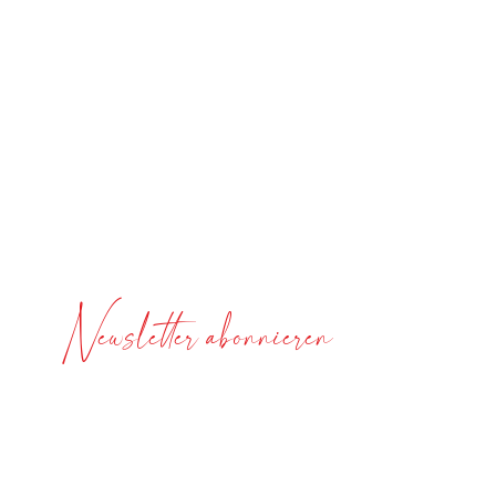
Newsletter abonnieren
Nichts verpassen!
Jeden Sonntag gibts tolle Rezepte und News zur
ganzheitlichen Gesundheit gratis in Dein
Postfach.