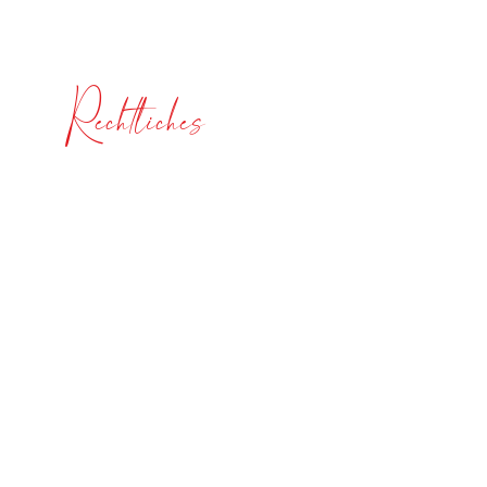
Blog
Rechtliches
Impressum
Datenschutzerklärung
AGB
Versandinformationen
Widerrufsbelehrung
Bezahlmethoden