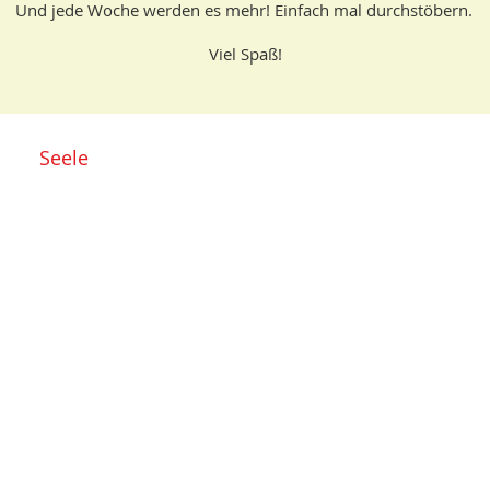
Und jede Woche werden es mehr! Einfach mal durchstöbern.
Viel Spaß!
Seele