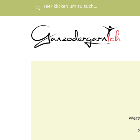
Wertv
G